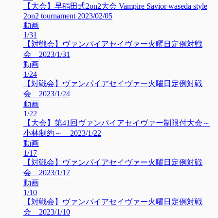
【大会】早稲田式2on2大会 Vampire Savior waseda style
2on2 tournament 2023/02/05
動画
1/31
【対戦会】ヴァンパイアセイヴァー火曜日定例対戦
会 2023/1/31
動画
1/24
【対戦会】ヴァンパイアセイヴァー火曜日定例対戦
会 2023/1/24
動画
1/22
【大会】第41回ヴァンパイアセイヴァー制限付大会～
小林制約～ 2023/1/22
動画
1/17
【対戦会】ヴァンパイアセイヴァー火曜日定例対戦
会 2023/1/17
動画
1/10
【対戦会】ヴァンパイアセイヴァー火曜日定例対戦
会 2023/1/10