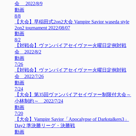
会 2022/8/9
動画
8/8
【大会】早稲田式2on2大会 Vampire Savior waseda style
2on2 tournament 2022/08/07
動画
8/2
【対戦会】ヴァンパイアセイヴァー火曜日定例対戦
会 2022/8/2
動画
7/26
【対戦会】ヴァンパイアセイヴァー火曜日定例対戦
会 2022/7/26
動画
7/24
【大会】第35回ヴァンパイアセイヴァー制限付大会～
小林制約～ 2022/7/24
動画
7/20
【大会】Vampire Savior「Apocalypse of Darkstalkers3」
Day2 準決勝リーグ・決勝戦
動画