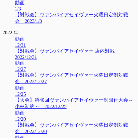
動画
1/3
【対戦会】ヴァンパイアセイヴァー火曜日定例対戦
会 2023/1/3
2022 年
動画
12/31
【対戦会】ヴァンパイアセイヴァー 店内対戦
2022/12/31
動画
12/27
【対戦会】ヴァンパイアセイヴァー火曜日定例対戦
会 2022/12/27
動画
12/25
【大会】第40回ヴァンパイアセイヴァー制限付大会～
小林制約～ 2022/12/25
動画
12/20
【対戦会】ヴァンパイアセイヴァー火曜日定例対戦
会 2022/12/20
動画