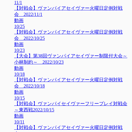
11/1
【対戦会】ヴァンパイアセイヴァー火曜日定例対戦
会 2022/11/1
動画
10/25
【対戦会】ヴァンパイアセイヴァー火曜日定例対戦
会 2022/10/25
動画
10/23
【大会】第38回ヴァンパイアセイヴァー制限付大会～
小林制約～ 2022/10/23
動画
10/18
【対戦会】ヴァンパイアセイヴァー火曜日定例対戦
会 2022/10/18
動画
10/15
【対戦会】ヴァンパイセイヴァーフリープレイ対戦会
～東西戦2022/10/15
動画
10/11
【対戦会】ヴァンパイアセイヴァー火曜日定例対戦