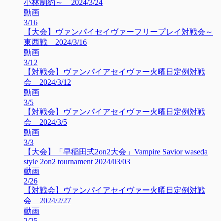
小林制約～ 2024/3/24
動画
3/16
【大会】ヴァンパイセイヴァーフリープレイ対戦会～
東西戦 2024/3/16
動画
3/12
【対戦会】ヴァンパイアセイヴァー火曜日定例対戦
会 2024/3/12
動画
3/5
【対戦会】ヴァンパイアセイヴァー火曜日定例対戦
会 2024/3/5
動画
3/3
【大会】「早稲田式2on2大会」Vampire Savior waseda
style 2on2 tournament 2024/03/03
動画
2/26
【対戦会】ヴァンパイアセイヴァー火曜日定例対戦
会 2024/2/27
動画
2/25