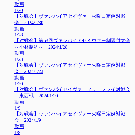
動画
1/30
【対戦会】ヴァンパイアセイヴァー火曜日定例対戦
会 2024/1/30
動画
1/28
【対戦会】第53回ヴァンパイアセイヴァー制限付大会
～小林制約～ 2024/1/28
動画
1/23
【対戦会】ヴァンパイアセイヴァー火曜日定例対戦
会 2024/1/23
動画
1/20
【対戦会】ヴァンパイセイヴァーフリープレイ対戦会
～東西戦 2024/1/20
動画
1/9
【対戦会】ヴァンパイアセイヴァー火曜日定例対戦
会 2024/1/9
動画
1/8