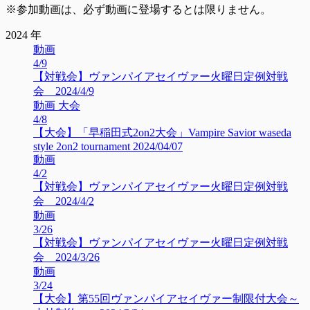
※参加動画は、必ず動画に登場するとは限りません。
2024 年
動画
4/9
【対戦会】ヴァンパイアセイヴァー火曜日定例対戦
会 2024/4/9
動画 大会
4/8
【大会】「早稲田式2on2大会」Vampire Savior waseda
style 2on2 tournament 2024/04/07
動画
4/2
【対戦会】ヴァンパイアセイヴァー火曜日定例対戦
会 2024/4/2
動画
3/26
【対戦会】ヴァンパイアセイヴァー火曜日定例対戦
会 2024/3/26
動画
3/24
【大会】第55回ヴァンパイアセイヴァー制限付大会～