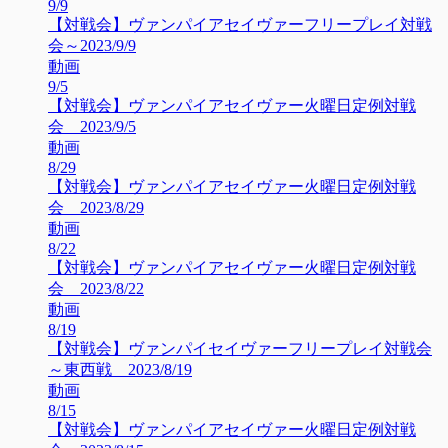
9/9
【対戦会】ヴァンパイアセイヴァーフリープレイ対戦
会～2023/9/9
動画
9/5
【対戦会】ヴァンパイアセイヴァー火曜日定例対戦
会 2023/9/5
動画
8/29
【対戦会】ヴァンパイアセイヴァー火曜日定例対戦
会 2023/8/29
動画
8/22
【対戦会】ヴァンパイアセイヴァー火曜日定例対戦
会 2023/8/22
動画
8/19
【対戦会】ヴァンパイセイヴァーフリープレイ対戦会
～東西戦 2023/8/19
動画
8/15
【対戦会】ヴァンパイアセイヴァー火曜日定例対戦