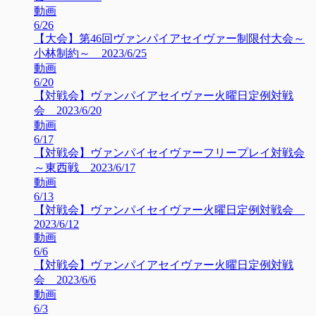
動画
6/26
【大会】第46回ヴァンパイアセイヴァー制限付大会～
小林制約～ 2023/6/25
動画
6/20
【対戦会】ヴァンパイアセイヴァー火曜日定例対戦
会 2023/6/20
動画
6/17
【対戦会】ヴァンパイセイヴァーフリープレイ対戦会
～東西戦 2023/6/17
動画
6/13
【対戦会】ヴァンパイセイヴァー火曜日定例対戦会
2023/6/12
動画
6/6
【対戦会】ヴァンパイアセイヴァー火曜日定例対戦
会 2023/6/6
動画
6/3