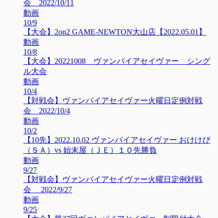
会 2022/10/11
動画
10/9
【大会】2on2 GAME-NEWTON大山店【2022.05.01】
動画
10/8
【大会】20221008 ヴァンパイアセイヴァー シング
ル大会
動画
10/4
【対戦会】ヴァンパイアセイヴァー火曜日定例対戦
会 2022/10/4
動画
10/2
【10先】2022.10.02 ヴァンパイアセイヴァー おけけび
（ＳＡ）vs 始末屋（ＪＥ）１０先勝負
動画
9/27
【対戦会】ヴァンパイアセイヴァー火曜日定例対戦
会 2022/9/27
動画
9/25