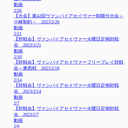
動画
2/26
【大会】第42回ヴァンパイアセイヴァー制限付大会～
小林制約～ 2023/2/26
動画
2/21
【対戦会】ヴァンパイアセイヴァー火曜日定例対戦
会 2023/2/21
動画
2/18
【対戦会】ヴァンパイアセイヴァーフリープレイ対戦
会～東西戦 2023/2/18
動画
2/14
【対戦会】ヴァンパイアセイヴァー火曜日定例対戦
会 2023/2/14
動画
2/7
【対戦会】ヴァンパイアセイヴァー火曜日定例対戦
会 2023/2/7
動画
2/6