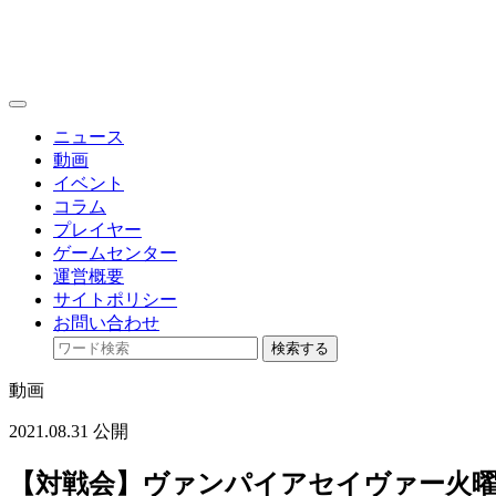
toggle
navigation
ニュース
動画
イベント
コラム
プレイヤー
ゲームセンター
運営概要
サイトポリシー
お問い合わせ
検索する
動画
2021.08.31 公開
【対戦会】ヴァンパイアセイヴァー火曜日定例