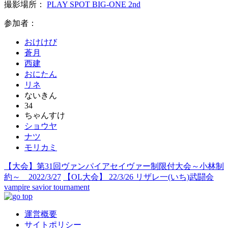
撮影場所：
PLAY SPOT BIG-ONE 2nd
参加者：
おけけび
蒼月
西建
おにたん
リネ
ないきん
34
ちゃんすけ
ショウヤ
ナツ
モリカミ
【大会】第31回ヴァンパイアセイヴァー制限付大会～小林制
約～ 2022/3/27
【OL大会】 22/3/26 リザレ一(いち)武闘会
vampire savior tournament
運営概要
サイトポリシー