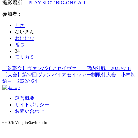
撮影場所：
PLAY SPOT BIG-ONE 2nd
参加者：
リネ
ないきん
おけけび
番長
34
モリカミ
【対戦会】ヴァンパイアセイヴァー 店内対戦 2022/4/18
【大会】第32回ヴァンパイアセイヴァー制限付大会～小林制
約～ 2022/4/24
運営概要
サイトポリシー
お問い合わせ
©2026 VampireSavior.info