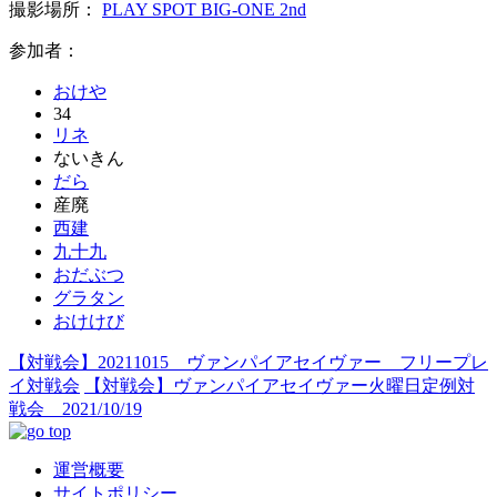
撮影場所：
PLAY SPOT BIG-ONE 2nd
参加者：
おけや
34
リネ
ないきん
だら
産廃
西建
九十九
おだぶつ
グラタン
おけけび
【対戦会】20211015 ヴァンパイアセイヴァー フリープレ
イ対戦会
【対戦会】ヴァンパイアセイヴァー火曜日定例対
戦会 2021/10/19
運営概要
サイトポリシー