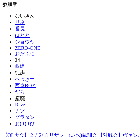
参加者：
ないきん
リネ
番長
ほとと
ショウヤ
ZERO-ONE
おだぶつ
34
西建
徒歩
へっきー
西京BOY
だら
産廃
Buzz
ナツ
グラタン
おけけび
【OL大会】 21/12/18 リザレ一(いち)武闘会
【対戦会】ヴァンパ