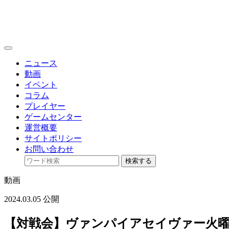
toggle
navigation
ニュース
動画
イベント
コラム
プレイヤー
ゲームセンター
運営概要
サイトポリシー
お問い合わせ
検索する
動画
2024.03.05 公開
【対戦会】ヴァンパイアセイヴァー火曜日定