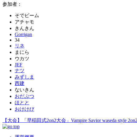
参加者：
そでビーム
アチャモ
きんきん
Gorrigan
34
リネ
まにら
ウカツ
JEF
ナツ
みずしま
西建
ないきん
おだぶつ
ほとと
おけけび
【大会】「早稲田式2on2大会」Vampire Savior waseda style 2on2 to