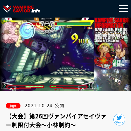
togg
navi
2021.10.24 公開
動画
【大会】第26回ヴァンパイアセイヴァ
ー制限付大会～小林制約～