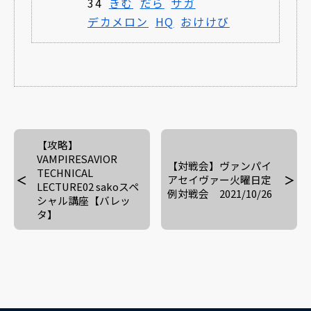
34
きむ
だら
サガ
デカメロン
HQ
おけけび
【攻略】
VAMPIRESAVIOR
【対戦会】ヴァンパイ
TECHNICAL
アセイヴァー火曜日定
LECTURE02 sakoスペ
例対戦会 2021/10/26
シャル講座【バレッ
タ】