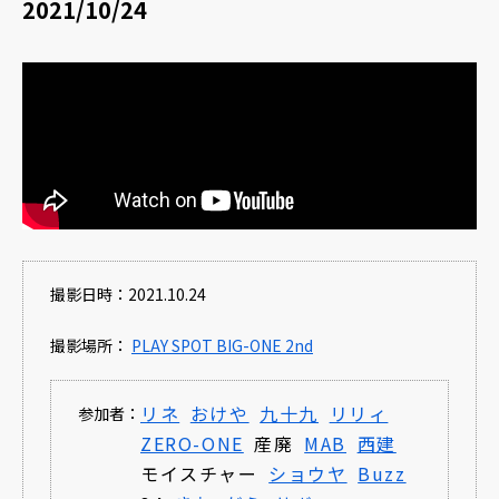
2021/10/24
撮影日時：2021.10.24
撮影場所：
PLAY SPOT BIG-ONE 2nd
リネ
おけや
九十九
リリィ
参加者：
ZERO-ONE
産廃
MAB
西建
モイスチャー
ショウヤ
Buzz