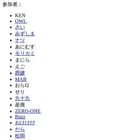
参加者：
KEN
OWL
さい
みずしま
ナツ
あにむす
モリカミ
まにら
えご
西建
MAB
おらQ
せり
九十九
産廃
ZERO-ONE
Buzz
おけけび
だら
松岡