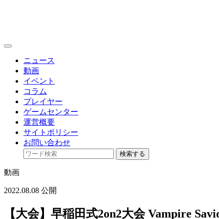
toggle
navigation
ニュース
動画
イベント
コラム
プレイヤー
ゲームセンター
運営概要
サイトポリシー
お問い合わせ
検索する
動画
2022.08.08 公開
【大会】早稲田式2on2大会 Vampire Savior wase