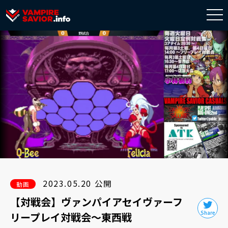
togg
navi
2023.05.20 公開
動画
【対戦会】ヴァンパイアセイヴァーフ
リープレイ対戦会～東西戦