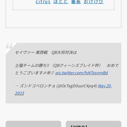
citrus
ほとと
番長
おけけび
セイヴァー 東西戦 QB大将対決は
土猫チームの勝ち‼️ （QBクィーンズブレイド杯） おめで
とうございます🎉㊗️🎈
pic.twitter.com/fxNTxsnmBd
— ズンドコベロンチョ (@OcTxgD0uurC4pq4)
May 20,
2023