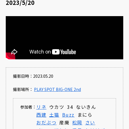
2023/5/20
撮影日時：2023.05.20
撮影場所：
PLAY SPOT BIG-ONE 2nd
リネ
ウカツ
34
ないきん
参加者：
西建
土猫
Buzz
まにら
おだぶつ
産廃
松岡
さい