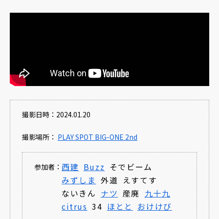
撮影日時：2024.01.20
撮影場所：
PLAY SPOT BIG-ONE 2nd
西建
Buzz
そでビーム
参加者：
みずしま
外道
えすてす
ないきん
ナツ
産廃
九十九
citrus
34
ほとと
おけけび