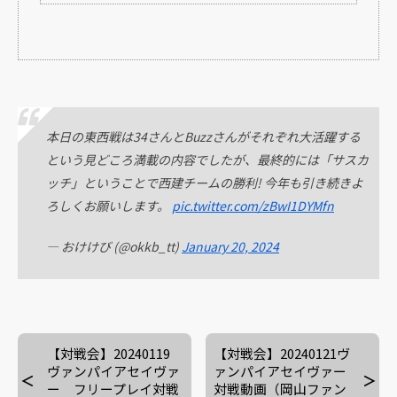
本日の東西戦は34さんとBuzzさんがそれぞれ大活躍する
という見どころ満載の内容でしたが、最終的には「サスカ
ッチ」ということで西建チームの勝利! 今年も引き続きよ
ろしくお願いします。
pic.twitter.com/zBwI1DYMfn
— おけけび (@okkb_tt)
January 20, 2024
【対戦会】20240119
【対戦会】20240121ヴ
ヴァンパイアセイヴァ
ァンパイアセイヴァー
ー フリープレイ対戦
対戦動画（岡山ファン