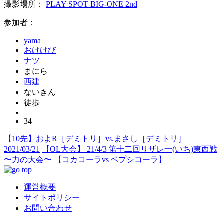
撮影場所：
PLAY SPOT BIG-ONE 2nd
参加者：
yama
おけけび
ナツ
まにら
西建
ないきん
徒歩
34
【10先】およR［デミトリ］vs.まさし［デミトリ］
2021/03/21
【OL大会】 21/4/3 第十二回リザレ一(いち)東西戦
〜力の大会〜 【コカコーラvs ペプシコーラ】
運営概要
サイトポリシー
お問い合わせ