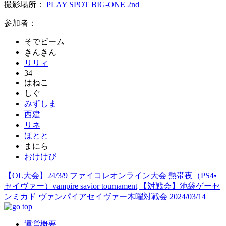
撮影場所：
PLAY SPOT BIG-ONE 2nd
参加者：
そでビーム
きんきん
リリィ
34
はねこ
しぐ
みずしま
西建
リネ
ほとと
まにら
おけけび
【OL大会】24/3/9 ファイコレオンライン大会 熱帯夜（PS4•
セイヴァー）vampire savior tournament
【対戦会】池袋ゲーセ
ンミカド ヴァンパイアセイヴァー木曜対戦会 2024/03/14
運営概要