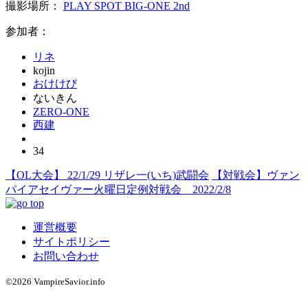
撮影場所：
PLAY SPOT BIG-ONE 2nd
参加者：
リネ
kojin
おけけび
ないきん
ZERO-ONE
西建
34
【OL大会】 22/1/29 リザレ一(いち)武闘会
【対戦会】ヴァン
パイアセイヴァー火曜日定例対戦会 2022/2/8
運営概要
サイトポリシー
お問い合わせ
©2026 VampireSavior.info