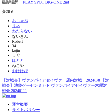
撮影場所：
PLAY SPOT BIG-ONE 2nd
参加者：
おしゃぶ
リネ
わたらない
ないきん
Robert
34
kojin
しぐ
ほとと
ねこや
おけけび
【対戦会】ヴァンパイアセイヴァー店内対戦 2024/1/8
【対
戦会】池袋ゲーセンミカド ヴァンパイアセイヴァー木曜対
戦会 20240111
運営概要
サイトポリシー