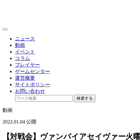
toggle
navigation
ニュース
動画
イベント
コラム
プレイヤー
ゲームセンター
運営概要
サイトポリシー
お問い合わせ
検索する
動画
2022.01.04 公開
【対戦会】ヴァンパイアセイヴァー火曜日定