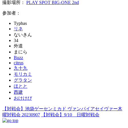
撮影場所：
PLAY SPOT BIG-ONE 2nd
参加者：
Typhas
リネ
ないきん
34
外道
まにら
Buzz
citrus
九十九
モリカミ
グラタン
ほとと
西建
おけけび
【対戦会】池袋ゲーセンミカド ヴァンパイアセイヴァー木
曜対戦会 20230907
【対戦会】9/10 日曜対戦会