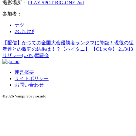
撮影場所：
PLAY SPOT BIG-ONE 2nd
参加者：
ナツ
おけけび
【配信】かつての全国大会優勝者ランクマに降臨！現役の猛
者達との激闘の結果は！？【ハイタニ】
【OL大会】 21/3/13
リザレ一(いち)武闘会
運営概要
サイトポリシー
お問い合わせ
©2026 VampireSavior.info