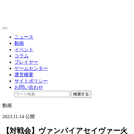
toggle
navigation
ニュース
動画
イベント
コラム
プレイヤー
ゲームセンター
運営概要
サイトポリシー
お問い合わせ
検索する
動画
2023.11.14 公開
【対戦会】ヴァンパイアセイヴァー火