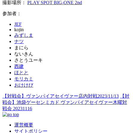
撮影場所：
PLAY SPOT BIG-ONE 2nd
参加者：
JEF
kojin
みずしま
ナツ
まにら
ないきん
さとうユーキ
西建
ほとと
モリカミ
おけけび
【対戦会】ヴァンパイアセイヴァー店内対戦2023/11/13
【対
戦会】池袋ゲーセンミカド ヴァンパイアセイヴァー木曜対
戦会 20231116
運営概要
サイトポリシー