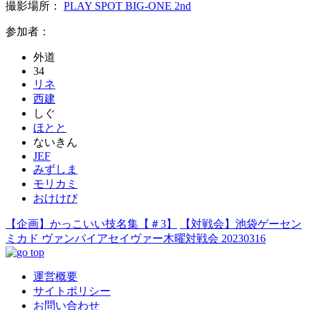
撮影場所：
PLAY SPOT BIG-ONE 2nd
参加者：
外道
34
リネ
西建
しぐ
ほとと
ないきん
JEF
みずしま
モリカミ
おけけび
【企画】かっこいい技名集【＃3】
【対戦会】池袋ゲーセン
ミカド ヴァンパイアセイヴァー木曜対戦会 20230316
運営概要
サイトポリシー
お問い合わせ