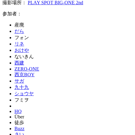
撮影場所：
PLAY SPOT BIG-ONE 2nd
参加者：
産廃
だら
フォン
リネ
おけや
ないきん
西建
ZERO-ONE
西京BOY
サガ
九十九
ショウヤ
フミヲ
HQ
Über
徒歩
Buzz
さい