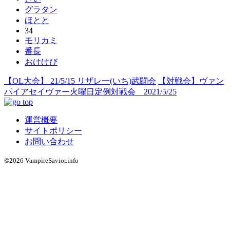
グラタン
ほとと
34
モリカミ
番長
おけけび
【OL大会】 21/5/15 リザレ一(いち)武闘会
【対戦会】ヴァン
パイアセイヴァー火曜日定例対戦会 2021/5/25
運営概要
サイトポリシー
お問い合わせ
©2026 VampireSavior.info