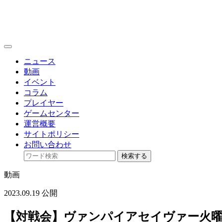
toggle
navigation
ニュース
動画
イベント
コラム
プレイヤー
ゲームセンター
運営概要
サイトポリシー
お問い合わせ
検索する
動画
2023.09.19 公開
【対戦会】ヴァンパイアセイヴァー火曜日定例