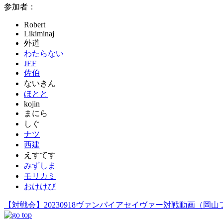
参加者：
Robert
Likiminaj
外道
わたらない
JEF
佐伯
ないきん
ほとと
kojin
まにら
しぐ
ナツ
西建
えすてす
みずしま
モリカミ
おけけび
【対戦会】20230918ヴァンパイアセイヴァー対戦動画（岡