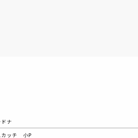
ードナ
スカッチ 小P