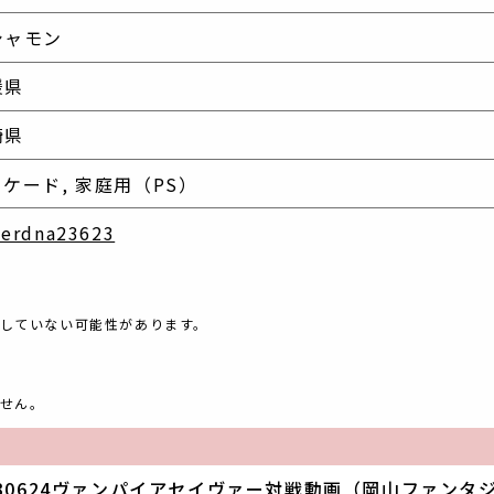
シャモン
媛県
崎県
ーケード,
家庭用（PS）
erdna23623
していない可能性があります。
せん。
230624ヴァンパイアセイヴァー対戦動画（岡山ファンタ