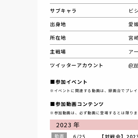
サブキャラ
ビ
出身地
愛
所在地
宮
主戦場
ア
ツイッターアカウント
@W
■参加イベント
※イベントに関連する動画は、録画台でプレイ
■参加動画コンテンツ
※参加動画は、必ず動画に登場するとは限りま
2023 年
動画
6/25
【対戦会】20