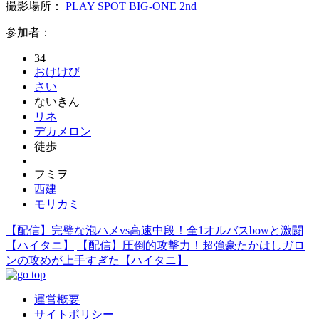
撮影場所：
PLAY SPOT BIG-ONE 2nd
参加者：
34
おけけび
さい
ないきん
リネ
デカメロン
徒歩
フミヲ
西建
モリカミ
【配信】完璧な泡ハメvs高速中段！全1オルバスbowと激闘
【ハイタニ】
【配信】圧倒的攻撃力！超強豪たかはしガロ
ンの攻めが上手すぎた【ハイタニ】
運営概要
サイトポリシー