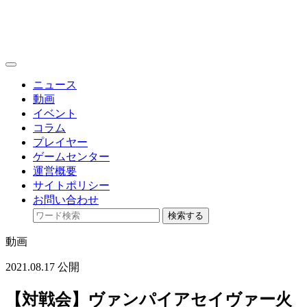
toggle
navigation
ニュース
動画
イベント
コラム
プレイヤー
ゲームセンター
運営概要
サイトポリシー
お問い合わせ
検索する
動画
2021.08.17 公開
【対戦会】ヴァンパイアセイヴァー火