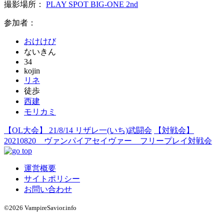
撮影場所：
PLAY SPOT BIG-ONE 2nd
参加者：
おけけび
ないきん
34
kojin
リネ
徒歩
西建
モリカミ
【OL大会】 21/8/14 リザレ一(いち)武闘会
【対戦会】
20210820 ヴァンパイアセイヴァー フリープレイ対戦会
運営概要
サイトポリシー
お問い合わせ
©2026 VampireSavior.info