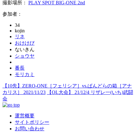
撮影場所：
PLAY SPOT BIG-ONE 2nd
参加者：
34
kojin
リネ
おけけび
ないきん
ショウヤ
番長
モリカミ
【10先】ZERO-ONE［フェリシア］vs.ぱんどらの箱［アナ
カリス］ 2021/11/23
【OL大会】 21/12/4 リザレ一(いち)武闘
会
運営概要
サイトポリシー
お問い合わせ