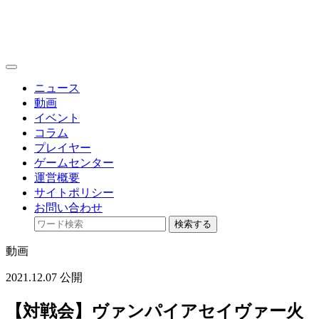
toggle
navigation
ニュース
動画
イベント
コラム
プレイヤー
ゲームセンター
運営概要
サイトポリシー
お問い合わせ
検索する
動画
2021.12.07 公開
【対戦会】ヴァンパイアセイヴァー火