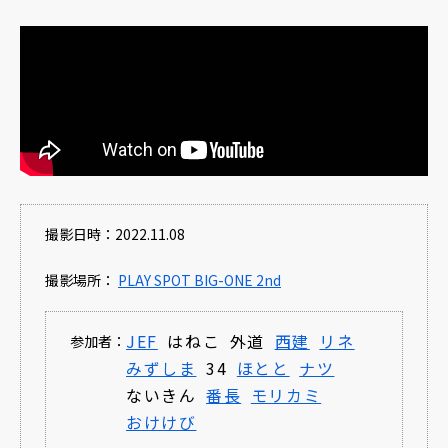
撮影日時：2022.11.08
撮影場所：
PLAY SPOT BIG-ONE 2nd
JEF
はねこ
外道
西建
リネ
参加者：
みずしま
34
ほとと
ナツ
ないきん
番長
モリカミ
おけけび