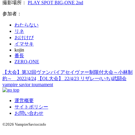
撮影場所：
PLAY SPOT BIG-ONE 2nd
参加者：
わたらない
リネ
おけけび
イマサキ
kojin
番長
ZERO-ONE
【大会】第32回ヴァンパイアセイヴァー制限付大会～小林制
約～ 2022/4/24
【OL大会】 22/4/23 リザレ一(いち)武闘会
vampire savior tournament
運営概要
サイトポリシー
お問い合わせ
©2026 VampireSavior.info