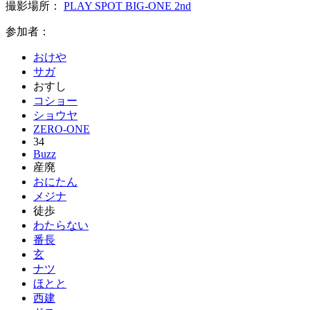
撮影場所：
PLAY SPOT BIG-ONE 2nd
参加者：
おけや
サガ
おすし
コショー
ショウヤ
ZERO-ONE
34
Buzz
産廃
おにたん
メジナ
徒歩
わたらない
番長
玄
ナツ
ほとと
西建