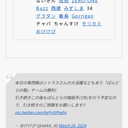
ないきん
佐伯
ZERO-ONE
Buzz
西建
みずしま
34
グラタン
番長
Gorrigan
チャパ
ちゃんすけ
モリカミ
おけけび
本日の東西戦はシトラスさんの大活躍などもあり「ぱんど
らの箱」チームの勝利!
引き続きこの後もぱんどらの箱組手(3先)を行う予定なの
で、引き続きのご視聴をお願いします!!
pic.twitter.com/kgYv3jPwEo
— おけけび (@okkb_tt)
March 16, 2024