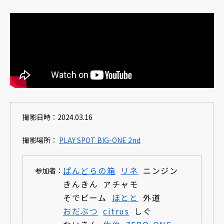
撮影日時：2024.03.16
撮影場所：
PLAY SPOT BIG-ONE 2nd
ぱんどらの箱
リネ
ニンジン
参加者：
きんきん
アチャモ
そでビーム
ほとと
外道
おだぶつ
citrus
しぐ