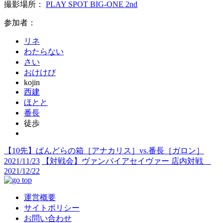
撮影場所：
PLAY SPOT BIG-ONE 2nd
参加者：
リネ
わたらない
さい
おけけび
kojin
西建
ほとと
番長
徒歩
【10先】ぱんどらの箱［アナカリス］vs.番長［ガロン］
2021/11/23
【対戦会】ヴァンパイアセイヴァー 店内対戦
2021/12/22
運営概要
サイトポリシー
お問い合わせ