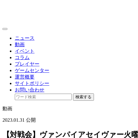
toggle
navigation
ニュース
動画
イベント
コラム
プレイヤー
ゲームセンター
運営概要
サイトポリシー
お問い合わせ
検索する
動画
2023.01.31 公開
【対戦会】ヴァンパイアセイヴァー火曜日定例