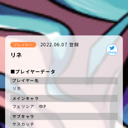
2022.06.07 登録
プレイヤー
リネ
■プレイヤーデータ
プレイヤー名
リネ
メインキャラ
フェリシア 中P
サブキャラ
サスカッチ