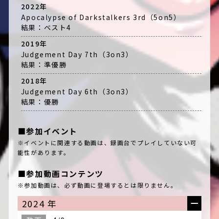
2022年
Apocalypse of Darkstalkers 3rd（5on5）
結果：ベスト4
2019年
Judgement Day 7th（3on3）
結果：準優勝
2018年
Judgement Day 6th（3on3）
結果：優勝
■参加イベント
※イベントに関連する動画は、録画台でプレイしていない可
能性があります。
■参加動画コンテンツ
※参加動画は、必ず動画に登場するとは限りません。
2024 年