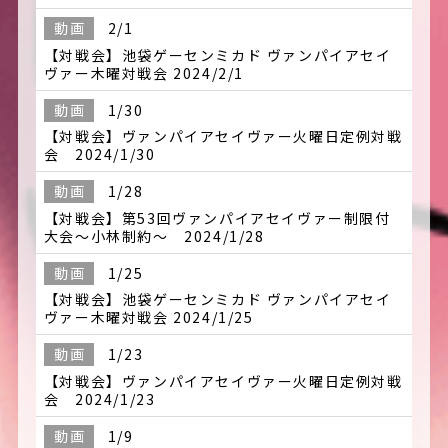
動画
2/1
【対戦会】池袋ゲーセンミカド ヴァンパイアセイ
ヴァー木曜対戦会 2024/2/1
動画
1/30
【対戦会】ヴァンパイアセイヴァー火曜日定例対戦
会 2024/1/30
動画
1/28
【対戦会】第53回ヴァンパイアセイヴァー制限付
大会～小林制約～ 2024/1/28
動画
1/25
【対戦会】池袋ゲーセンミカド ヴァンパイアセイ
ヴァー木曜対戦会 2024/1/25
動画
1/23
【対戦会】ヴァンパイアセイヴァー火曜日定例対戦
会 2024/1/23
動画
1/9