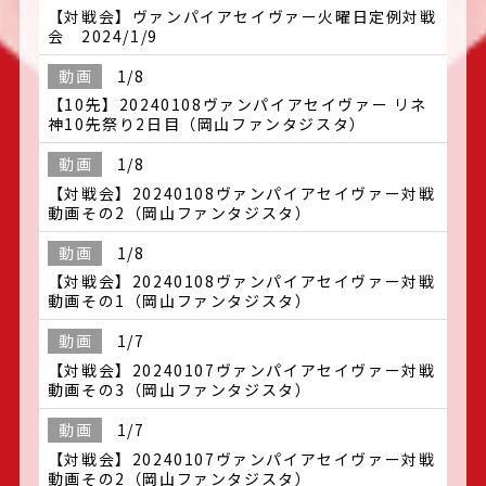
【対戦会】ヴァンパイアセイヴァー火曜日定例対戦
会 2024/1/9
動画
1/8
【10先】20240108ヴァンパイアセイヴァー リネ
神10先祭り2日目（岡山ファンタジスタ）
動画
1/8
【対戦会】20240108ヴァンパイアセイヴァー対戦
動画その2（岡山ファンタジスタ）
動画
1/8
【対戦会】20240108ヴァンパイアセイヴァー対戦
動画その1（岡山ファンタジスタ）
動画
1/7
【対戦会】20240107ヴァンパイアセイヴァー対戦
動画その3（岡山ファンタジスタ）
動画
1/7
【対戦会】20240107ヴァンパイアセイヴァー対戦
動画その2（岡山ファンタジスタ）