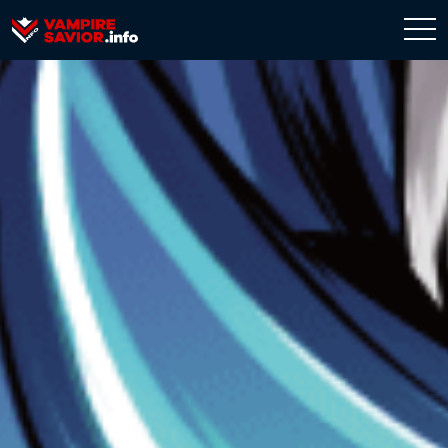
togg
navi