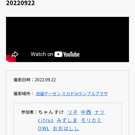
20220922
撮影日時：2022.09.22
撮影場所：
池袋ゲーセン ミカドinランブルプラザ
ちゃんすけ
リネ
中西
ナツ
参加者：
citrus
みずしま
モリカミ
OWL
おおはしし