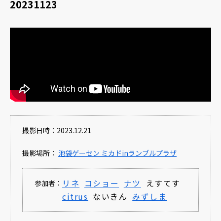
20231123
撮影日時：2023.12.21
撮影場所：
池袋ゲーセン ミカドinランブルプラザ
リネ
コショー
ナツ
えすてす
参加者：
citrus
ないきん
みずしま