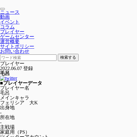
toggle
ニュース
navigation
動画
イベント
コラム
プレイヤー
ゲームセンター
運営概要
サイトポリシー
お問い合わせ
検索する
プレイヤー
2022.06.07 登録
毛呂
■プレイヤーデータ
プレイヤー名
毛呂
メインキャラ
フェリシア 大K
出身地
-
所在地
-
主戦場
家庭用（PS）
ツイッターアカウント