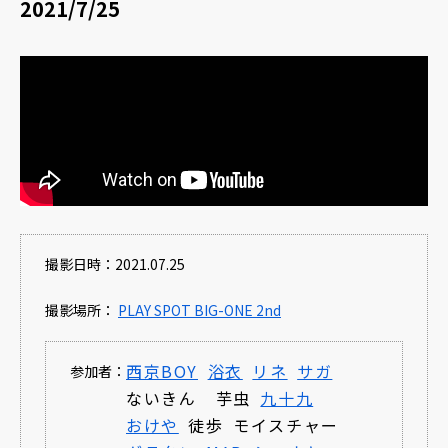
2021/7/25
撮影日時：2021.07.25
撮影場所：
PLAY SPOT BIG-ONE 2nd
西京BOY
浴衣
リネ
サガ
参加者：
ないきん
芋虫
九十九
おけや
徒歩
モイスチャー