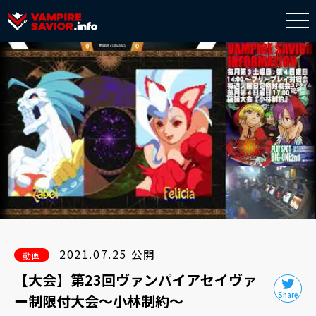
togg
navi
2021.07.25 公開
動画
【大会】第23回ヴァンパイアセイヴァ
ー制限付大会～小林制約～