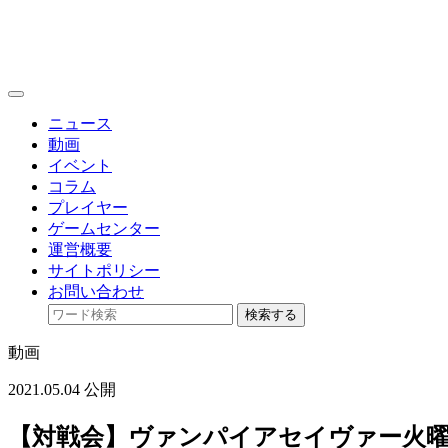
toggle
navigation
ニュース
動画
イベント
コラム
プレイヤー
ゲームセンター
運営概要
サイトポリシー
お問い合わせ
検索する
動画
2021.05.04 公開
【対戦会】ヴァンパイアセイヴァー火曜日定