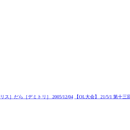
］だら［デミトリ］ 2005/12/04
【OL大会】 21/5/1 第