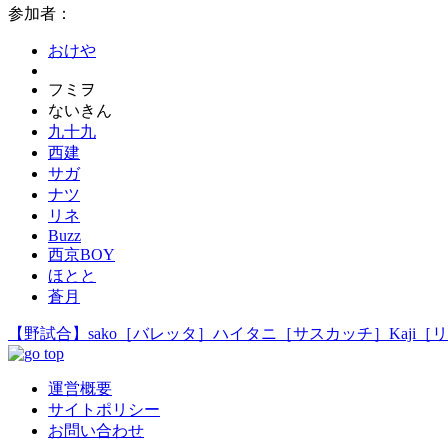
参加者：
おけや
フミヲ
ないきん
九十九
西建
サガ
ナツ
リネ
Buzz
西京BOY
ほとと
蒼月
【野試合】sako［バレッタ］ハイタニ［サスカッチ］Kaji［リリス
運営概要
サイトポリシー
お問い合わせ