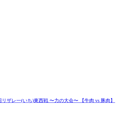
十三回リザレ一(いち)東西戦 〜力の大会〜 【牛肉 vs 豚肉】