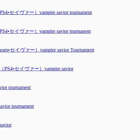
ァー）vampire savior tournament
ァー）vampire savior tournanent
ヴァー）vampire savior Tournament
•セイヴァー）vampire savior
 tournament
r tournament
vior