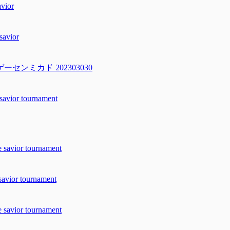
ior
vior
ンミカド 202303030
or tournament
ior tournament
r tournament
ior tournament