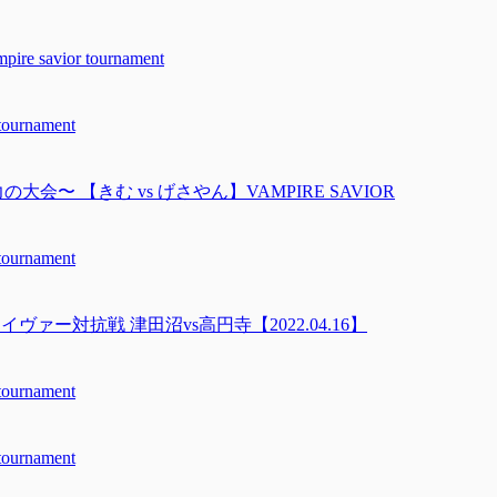
avior tournament
urnament
の大会〜 【きむ vs げさやん】VAMPIRE SAVIOR
urnament
ァー対抗戦 津田沼vs高円寺【2022.04.16】
urnament
urnament