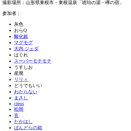
撮影場所：山形県東根市・東根温泉「琥珀の湯・欅の宿」
参加者：
灰色
おらQ
酸化銀
マグモグ
大内 ジェダ
はぐれ
スーパーモチモチ
うすしお
産廃
リリィ
どうでもいい
わたらない
まさし
citrus
松岡
玄
たかはし
ぱんどらの箱