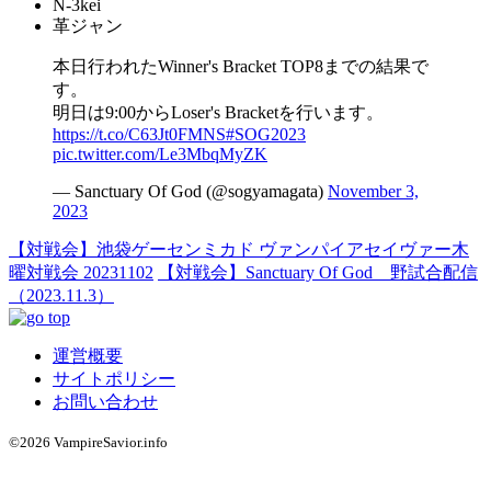
N-3kei
革ジャン
本日行われたWinner's Bracket TOP8までの結果で
す。
明日は9:00からLoser's Bracketを行います。
https://t.co/C63Jt0FMNS
#SOG2023
pic.twitter.com/Le3MbqMyZK
— Sanctuary Of God (@sogyamagata)
November 3,
2023
【対戦会】池袋ゲーセンミカド ヴァンパイアセイヴァー木
曜対戦会 20231102
【対戦会】Sanctuary Of God 野試合配信
（2023.11.3）
運営概要
サイトポリシー
お問い合わせ
©2026 VampireSavior.info