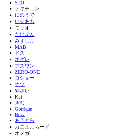
STO
テキチェン
にのうで
いせあも
モリオ
たけぽん
みずしま
MAB
ドス
オグレ
アズワン
ZERO-ONE
コショー
ナツ
やさい
Kai
きむ
Gorrigan
Buzz
あうとら
カニまよちーず
オメガ