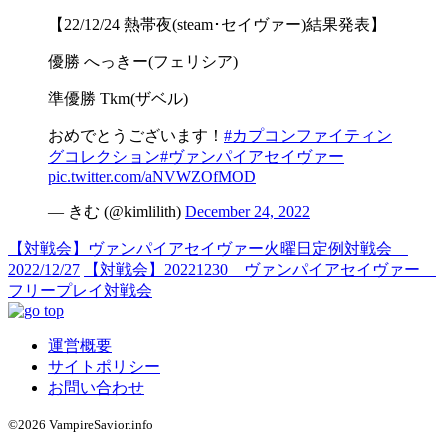
【22/12/24 熱帯夜(steam･セイヴァー)結果発表】
優勝 へっきー(フェリシア)
準優勝 Tkm(ザベル)
おめでとうございます！
#カプコンファイティン
グコレクション
#ヴァンパイアセイヴァー
pic.twitter.com/aNVWZOfMOD
— きむ (@kimlilith)
December 24, 2022
【対戦会】ヴァンパイアセイヴァー火曜日定例対戦会
2022/12/27
【対戦会】20221230 ヴァンパイアセイヴァー
フリープレイ対戦会
運営概要
サイトポリシー
お問い合わせ
©2026 VampireSavior.info