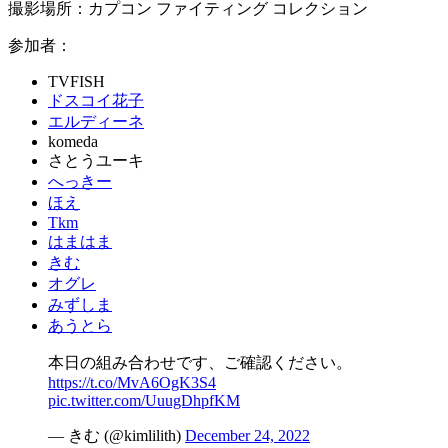
撮影場所：カプコン ファイティング コレクション
参加者：
TVFISH
ドスコイ花子
エルディーネ
komeda
さとうユーキ
へっきー
ほえ
Tkm
はまはま
きむ
オグレ
みずしま
あうとら
本日の組み合わせです、ご確認ください。
https://t.co/MvA6OgK3S4
pic.twitter.com/UuugDhpfKM
— きむ (@kimlilith)
December 24, 2022