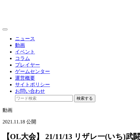
toggle
navigation
ニュース
動画
イベント
コラム
プレイヤー
ゲームセンター
運営概要
サイトポリシー
お問い合わせ
検索する
動画
2021.11.18 公開
【OL大会】 21/11/13 リザレ一(いち)武