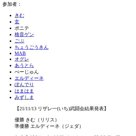
参加者：
きむ
玄
ポニテ
格音ゲン
ごぶ
ちょうごうきん
MAB
オグレ
あうとら
ぺーじゅん
エルディーネ
ぽんでり
はまはま
みずしま
【21/11/13 リザレ一(いち)武闘会結果発表】
優勝 きむ（リリス）
準優勝 エルディーネ（ジェダ）