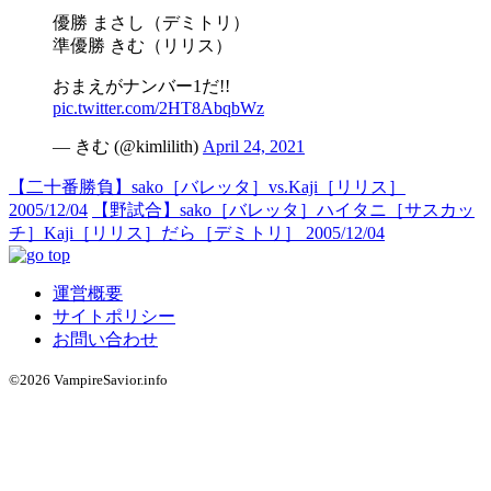
優勝 まさし（デミトリ）
準優勝 きむ（リリス）
おまえがナンバー1だ!!
pic.twitter.com/2HT8AbqbWz
— きむ (@kimlilith)
April 24, 2021
【二十番勝負】sako［バレッタ］vs.Kaji［リリス］
2005/12/04
【野試合】sako［バレッタ］ハイタニ［サスカッ
チ］Kaji［リリス］だら［デミトリ］ 2005/12/04
運営概要
サイトポリシー
お問い合わせ
©2026 VampireSavior.info