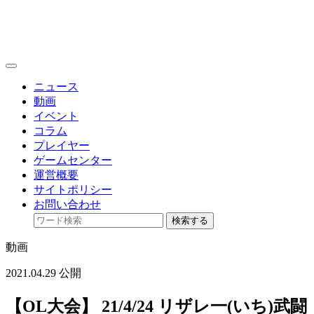
toggle
navigation
ニュース
動画
イベント
コラム
プレイヤー
ゲームセンター
運営概要
サイトポリシー
お問い合わせ
検索する
動画
2021.04.29 公開
【OL大会】 21/4/24 リザレ一(いち)武闘