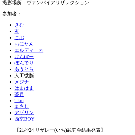
撮影場所：ヴァンパイアリザレクション
参加者：
きむ
玄
ごぶ
おにたん
エルディーネ
けんぼー
ぽんでり
あうとら
人工微脳
メジナ
はまはま
蒼月
Tkm
まさし
アゾリン
西京BOY
【21/4/24 リザレ一(いち)武闘会結果発表】