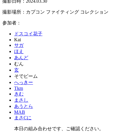
撮影日時：2024.03.30
撮影場所：カプコン ファイティング コレクション
参加者：
ドスコイ花子
Kai
サガ
ほえ
あんど
むん
玄
そでビーム
へっきー
Tkm
きむ
まさし
あうとら
MAB
まさCに
本日の組み合わせです、ご確認ください。