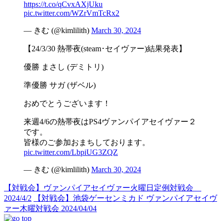
https://t.co/qCvxAXjUku
pic.twitter.com/WZrVmTcRx2
— きむ (@kimlilith)
March 30, 2024
【24/3/30 熱帯夜(steam･セイヴァー)結果発表】
優勝 まさし (デミトリ)
準優勝 サガ (ザベル)
おめでとうございます！
来週4/6の熱帯夜はPS4ヴァンパイアセイヴァー２
です。
皆様のご参加おまちしております。
pic.twitter.com/LbpiUG3ZQZ
— きむ (@kimlilith)
March 30, 2024
【対戦会】ヴァンパイアセイヴァー火曜日定例対戦会
2024/4/2
【対戦会】池袋ゲーセンミカド ヴァンパイアセイヴ
ァー木曜対戦会 2024/04/04