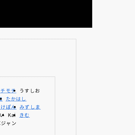
モチモチ
うすしお
玄
たかはし
たけぽん
みずしま
い
Kai
きむ
革ジャン