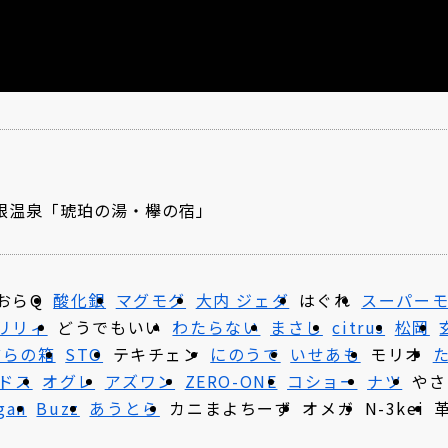
根温泉「琥珀の湯・欅の宿」
おらQ
酸化銀
マグモグ
大内 ジェダ
はぐれ
スーパー
リリィ
どうでもいい
わたらない
まさし
citrus
松岡
どらの箱
STO
テキチェン
にのうで
いせあも
モリオ
ドス
オグレ
アズワン
ZERO-ONE
コショー
ナツ
やさ
gan
Buzz
あうとら
カニまよちーず
オメガ
N-3kei