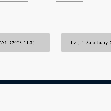
AY1（2023.11.3）
【大会】Sanctuary O
©2026 VampireSavior.info