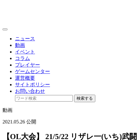
toggle
navigation
ニュース
動画
イベント
コラム
プレイヤー
ゲームセンター
運営概要
サイトポリシー
お問い合わせ
検索する
動画
2021.05.26 公開
【OL大会】 21/5/22 リザレ一(いち)武闘