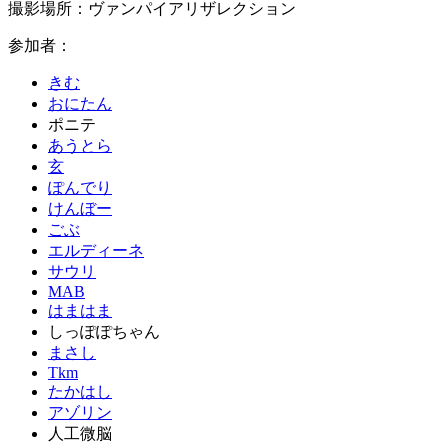
撮影場所：ヴァンパイアリザレクション
参加者：
きむ
おにたん
ポニテ
あうとら
玄
ぽんでり
けんぼー
ごぶ
エルディーネ
サウリ
MAB
はまはま
しっぽぽちゃん
まさし
Tkm
たかはし
アゾリン
人工微脳