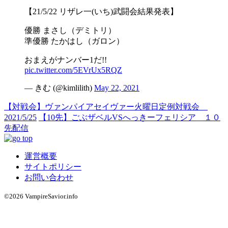
【21/5/22 リザレ一(いち)武闘会結果発表】
優勝 まさし（デミトリ）
準優勝 たかはし（ガロン）
おまえがナンバー1だ!!
pic.twitter.com/5EVrUx5RQZ
— きむ (@kimlilith)
May 22, 2021
【対戦会】ヴァンパイアセイヴァー火曜日定例対戦会
2021/5/25
【10先】ごぶザベルVSへっきーフェリシア １０
先配信
運営概要
サイトポリシー
お問い合わせ
©2026 VampireSavior.info