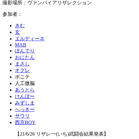
撮影場所：ヴァンパイアリザレクション
参加者：
きむ
玄
エルディーネ
MAB
ぽんでり
おにたん
まさし
オグレ
ポニテ
人工微脳
あうとら
けんぼー
みずしま
へっきー
サウリ
西京BOY
【21/6/26 リザレ一(いち)武闘会結果発表】