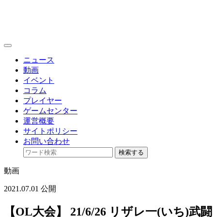
toggle
navigation
ニュース
動画
イベント
コラム
プレイヤー
ゲームセンター
運営概要
サイトポリシー
お問い合わせ
検索する
動画
2021.07.01 公開
【OL大会】 21/6/26 リザレ一(いち)武闘