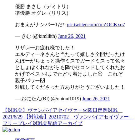
優勝 まさし（デミトリ）
準優勝 オグレ（リリス）
おまえがナンバー1だ!!
pic.twitter.com/7rcZOCKxo7
— きむ (@kimlilith)
June 26, 2021
リザレ一お疲れ様でした！
エルディーネさんと当たって嬉しさ全開だったけ
んぼーがちょっと操作ミスでガードミスって色々
としょぼくれながらも隣でセコンドしてくれたお
かげでベスト4までたどり着けました😌 これぞ
親子パワー🙌
対戦してくださった方ありがとうございました！
— おにたん(BI) (@onioni1019)
June 26, 2021
【対戦会】ヴァンパイアセイヴァー火曜日定例対戦
2021/6/29
【対戦会】20210702 ヴァンパイアセイヴァー
フリープレイ対戦会配信アーカイブ