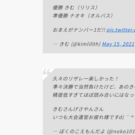
優勝 きむ（リリス）
準優勝 ナオキ（オルバス）
おまえがナンバー1だ!!
pic.twitte
— きむ (@kimlilith)
May 15, 2021
久々のリザレ一楽しかった！
準々決勝で当然負けたけど、あのき
精度低すぎてほぼ読み合いにはなって
きむさんげさやんさん
いつも大会運営お疲れ様ですd( ´ ꒳ `
— ぼくのこえもんだよ (@noko101