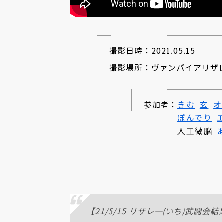
撮影日時：2021.05.15
撮影場所：ヴァンパイアリザ
参加者：
きむ
玄
オ
ぽんでり
人工微脳
【21/5/15 リザレ一(いち)武闘会