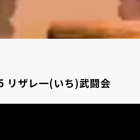
15 リザレ一(いち)武闘会