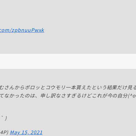
r.com/zpbnuuPwxk
むさんからポロッとコウモリ一本貰えたという結果だけ見
なかったのは、申し訳なさすぎるけどこれが今の自分(^o
 )
4P)
May 15, 2021