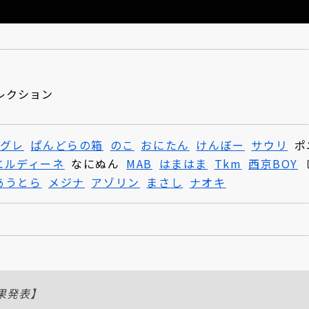
レクション
グレ
ぱんどらの箱
のこ
おにたん
けんぼー
サウリ
ポ
エルディーネ
なにぬん
MAB
はまはま
Tkm
西京BOY
あうとら
メジナ
アゾリン
まさし
ナオキ
結果発表】