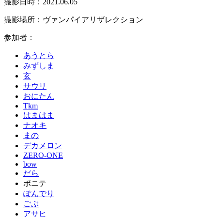
撮影日時：2021.06.05
撮影場所：ヴァンパイアリザレクション
参加者：
あうとら
みずしま
玄
サウリ
おにたん
Tkm
はまはま
ナオキ
まの
デカメロン
ZERO-ONE
bow
だら
ポニテ
ぽんでり
ごぶ
アサヒ