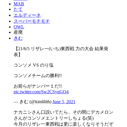
MAB
たて
エルディーネ
スーパーモチモチ
OWL
産廃
きむ
【21/6/5 リザレ一(いち)東西戦 力の大会 結果発
表】
コンソメ VS のり塩
コンソメチームの勝利!!
お前らがナンバー１だ!!
pic.twitter.com/Sw2CSyuGO4
— きむ (@kimlilith)
June 5, 2021
ナカニシさん口説いてたら、その間にデカメロン
さんがコンソメエントリーしちょる(笑)
今月のリザレ一東西戦は更に楽しくなりそうだぞ