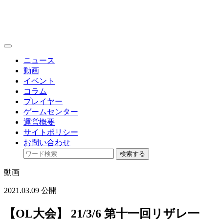
toggle
navigation
ニュース
動画
イベント
コラム
プレイヤー
ゲームセンター
運営概要
サイトポリシー
お問い合わせ
検索する
動画
2021.03.09 公開
【OL大会】 21/3/6 第十一回リザレ一