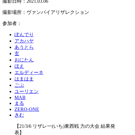
撮影日時：2021.03.06
撮影場所：ヴァンパイアリザレクション
参加者：
ぽんでり
アカハヤ
あうとら
玄
おにたん
ほえ
エルディーネ
はまはま
ごぶ
ユーリエン
MAB
まる
ZERO-ONE
きむ
【21/3/6 リザレ一(いち)東西戦 力の大会 結果発
表】